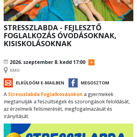
STRESSZLABDA - FEJLESZTŐ
FOGLALKOZÁS ÓVODÁSOKNAK,
KISISKOLÁSOKNAK
TANFOLYAM
2026. szeptember 8.
kedd 17:00
KMO
ELKÜLDÖM E-MAILBEN
MEGOSZTOM
A
Stresszlabda Foglalkozásokon
a gyermekek
megtanulják a feszültségek és szorongások feloldását,
az érzelmeik felismerését, megfogalmazását és
irányítását.