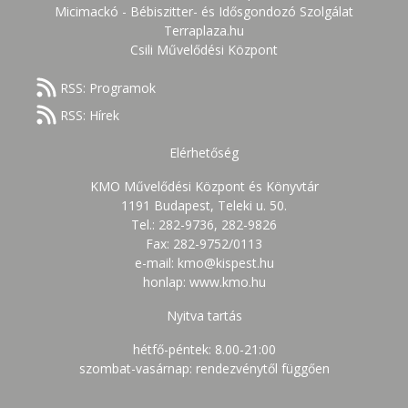
Micimackó - Bébiszitter- és Idősgondozó Szolgálat
Terraplaza.hu
Csili Művelődési Központ
RSS: Programok
RSS: Hírek
Elérhetőség
KMO Művelődési Központ és Könyvtár
1191 Budapest, Teleki u. 50.
Tel.: 282-9736, 282-9826
Fax: 282-9752/0113
e-mail: kmo@kispest.hu
honlap: www.kmo.hu
Nyitva tartás
hétfő-péntek: 8.00-21:00
szombat-vasárnap: rendezvénytől függően