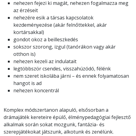
nehezen fejezi ki magát, nehezen fogalmazza meg
az érzéseit
nehezére esik a társas kapcsolatok
kezdeményezése (akár felnőttekkel, akár
kortársakkal)
gondot okoz a beilleszkedés
sokszor szorong, izgul (tanórákon vagy akár
otthon is)
nehezen kezeli az indulatait
legtöbbször csendes, visszahúzódó, félénk
nem szeret iskolába járni – és ennek folyamatosan
hangot is ad
nehezen koncentrál
Komplex módszertanon alapuló, elsősorban a
drámajáték kereteire épülő, élménypedagógiai fejlesztő
alkalmak során sokat mozgunk, fantázia- és
szerepjátékokat játszunk, alkotunk és zenélünk.