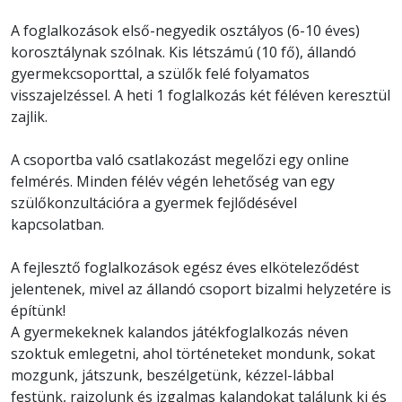
A foglalkozások első-negyedik osztályos (6-10 éves)
korosztálynak szólnak. Kis létszámú (10 fő), állandó
gyermekcsoporttal, a szülők felé folyamatos
visszajelzéssel. A heti 1 foglalkozás két féléven keresztül
zajlik.
A csoportba való csatlakozást megelőzi egy online
felmérés. Minden félév végén lehetőség van egy
szülőkonzultációra a gyermek fejlődésével
kapcsolatban.
A fejlesztő foglalkozások egész éves elköteleződést
jelentenek, mivel az állandó csoport bizalmi helyzetére is
építünk!
A gyermekeknek kalandos játékfoglalkozás néven
szoktuk emlegetni, ahol történeteket mondunk, sokat
mozgunk, játszunk, beszélgetünk, kézzel-lábbal
festünk, rajzolunk és izgalmas kalandokat találunk ki és