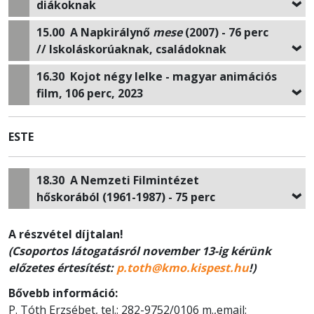
diákoknak
15.00
A Napkirálynő
mese
(2007) - 76 perc
// Iskoláskorúaknak, családoknak
16.30
Kojot négy lelke
- magyar animációs
film, 106 perc, 2023
ESTE
18.30
A Nemzeti Filmintézet
hőskorából
(1961-1987) - 75 perc
A részvétel díjtalan!
(Csoportos látogatásról november 13-ig kérünk
előzetes értesítést:
p.toth@kmo.kispest.hu
!)
Bővebb információ:
P. Tóth Erzsébet, tel.: 282-9752/0106 m.,email: