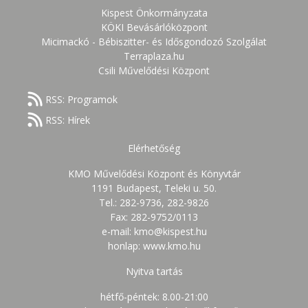
Kispest Önkormányzata
KÖKI Bevásárlóközpont
Micimackó - Bébiszitter- és Idősgondozó Szolgálat
Terraplaza.hu
Csili Művelődési Központ
RSS: Programok
RSS: Hírek
Elérhetőség
KMO Művelődési Központ és Könyvtár
1191 Budapest, Teleki u. 50.
Tel.: 282-9736, 282-9826
Fax: 282-9752/0113
e-mail: kmo@kispest.hu
honlap: www.kmo.hu
Nyitva tartás
hétfő-péntek: 8.00-21:00