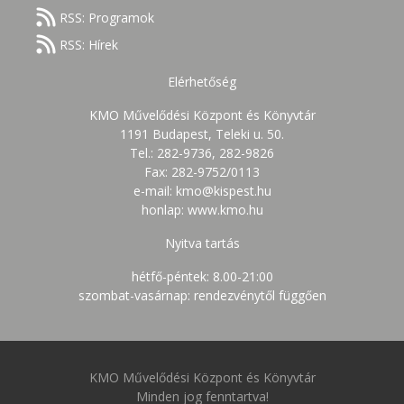
RSS: Programok
RSS: Hírek
Elérhetőség
KMO Művelődési Központ és Könyvtár
1191 Budapest, Teleki u. 50.
Tel.: 282-9736, 282-9826
Fax: 282-9752/0113
e-mail: kmo@kispest.hu
honlap: www.kmo.hu
Nyitva tartás
hétfő-péntek: 8.00-21:00
szombat-vasárnap: rendezvénytől függően
KMO Művelődési Központ és Könyvtár
Minden jog fenntartva!