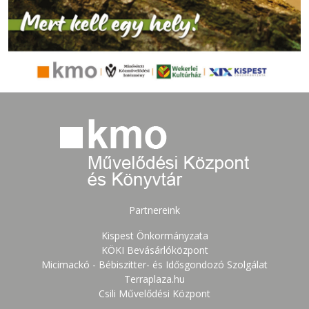
Partnereink
Kispest Önkormányzata
KÖKI Bevásárlóközpont
Micimackó - Bébiszitter- és Idősgondozó Szolgálat
Terraplaza.hu
Csili Művelődési Központ