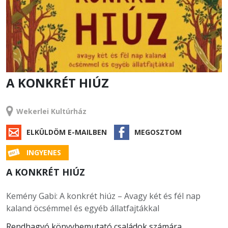
A KONKRÉT HIÚZ
RENDEZVÉNY
Wekerlei Kultúrház
ELKÜLDÖM E-MAILBEN
MEGOSZTOM
INGYENES
A KONKRÉT HIÚZ
Kemény Gabi: A konkrét hiúz – Avagy két és fél nap
kaland öcsémmel és egyéb állatfajtákkal
Rendhagyó könyvbemutató családok számára