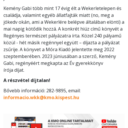
Kemény Gabi több mint 17 évig élt a Wekerletelepen és
családja, valamint egyéb állatfajták miatt (no, meg a
jókedv okán, ami a Wekerlére belépve általában elönti) a
mai napig kötődik hozzá. A konkrét hiúz című könyvét a
Regényes természet pályázatra írta. Közel 240 pályamű
közül - hét másik regénnyel együtt – díjazta a pályázat
zsűrije. A könyvet a Móra Kiadó jelentette meg 2022
szeptemberében. 2023 júniusában a szerző, Kemény
Gabi, regényéért megkapta az Év gyerekkönyv
írója díjat.
A részvétel díjtalan!
Bővebb információ: 282-9895, email:
informacio.wkk@kmo.kispest.hu