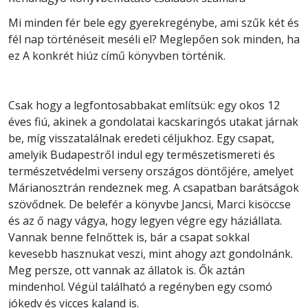
Mi minden fér bele egy gyerekregénybe, ami szűk két és
fél nap történéseit meséli el? Meglepően sok minden, ha
ez A konkrét hiúz című könyvben történik.
Csak hogy a legfontosabbakat említsük: egy okos 12
éves fiú, akinek a gondolatai kacskaringós utakat járnak
be, míg visszatalálnak eredeti céljukhoz. Egy csapat,
amelyik Budapestről indul egy természetismereti és
természetvédelmi verseny országos döntőjére, amelyet
Márianosztrán rendeznek meg. A csapatban barátságok
szövődnek. De belefér a könyvbe Jancsi, Marci kisöccse
és az ő nagy vágya, hogy legyen végre egy háziállata.
Vannak benne felnőttek is, bár a csapat sokkal
kevesebb hasznukat veszi, mint ahogy azt gondolnánk.
Meg persze, ott vannak az állatok is. Ők aztán
mindenhol. Végül található a regényben egy csomó
jókedv és vicces kaland is.