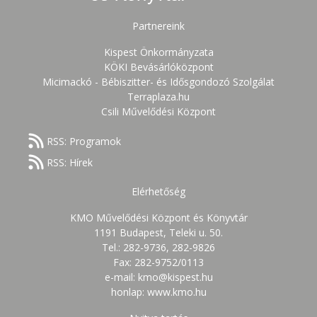
Partnereink
Kispest Önkormányzata
KÖKI Bevásárlóközpont
Micimackó - Bébiszitter- és Idősgondozó Szolgálat
Terraplaza.hu
Csili Művelődési Központ
RSS: Programok
RSS: Hírek
Elérhetőség
KMO Művelődési Központ és Könyvtár
1191 Budapest, Teleki u. 50.
Tel.: 282-9736, 282-9826
Fax: 282-9752/0113
e-mail: kmo@kispest.hu
honlap: www.kmo.hu