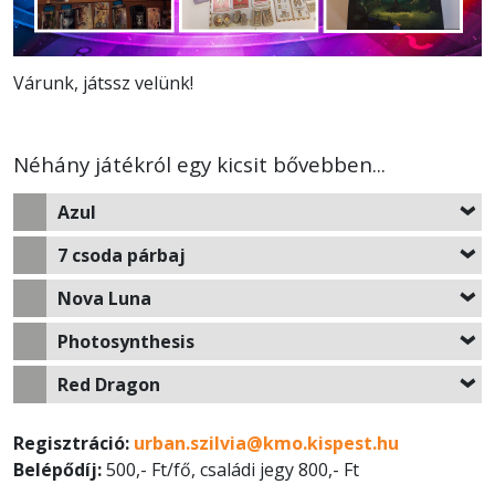
Várunk, játssz velünk!
Néhány játékról egy kicsit bővebben...
Azul
7 csoda párbaj
Nova Luna
Photosynthesis
Red Dragon
Regisztráció:
urban.szilvia@kmo.kispest.hu
Belépődíj:
500,- Ft/fő, családi jegy 800,- Ft