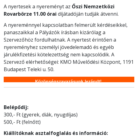
A nyertesek a nyereményt az
Őszi Nemzetközi
Rovarbörze 11.00 órai
díjátadóján tudják átvenni.
A nyereménnyel kapcsolatban felmerült kérdéseikkel,
panaszaikkal a Pályázók írásban kizárólag a
Szervezőhöz fordulhatnak. A nyertest érintően a
nyereményhez személyi jövedelemadó és egyéb
járulékfizetési kötelezettség nem kapcsolódik. A
Szervező elérhetőségei: KMO Művelődési Központ, 1191
Budapest Teleki u. 50.
Közönségszavazásunk lezárult!
Belépődíj:
300,- Ft (gyerek, diák, nyugdíjas)
500,- Ft (felnőtt)
Kiállítóknak asztalfoglalás és információ: