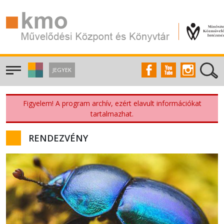
JEGYEK
Figyelem! A program archív, ezért elavult információkat
tartalmazhat.
RENDEZVÉNY