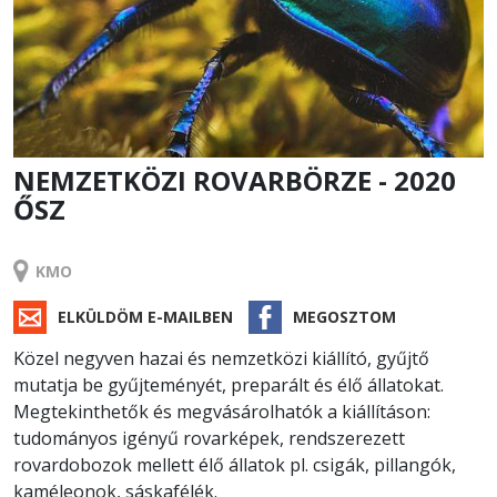
NEMZETKÖZI ROVARBÖRZE - 2020
ŐSZ
RENDEZVÉNY
KMO
ELKÜLDÖM E-MAILBEN
MEGOSZTOM
Közel negyven hazai és nemzetközi kiállító, gyűjtő
mutatja be gyűjteményét, preparált és élő állatokat.
Megtekinthetők és megvásárolhatók a kiállításon:
tudományos igényű rovarképek, rendszerezett
rovardobozok mellett élő állatok pl. csigák, pillangók,
kaméleonok, sáskafélék.