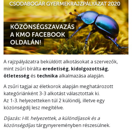
A rajzpályázatra beküldött alkotásokat a szervezők,
mint zsűri bírálta
eredetiség
,
kidolgozottság
,
ötletesség
és
technika
alkalmazása alapján.
A zsűri tagjai az életkorok alapján meghatározott
kategóriánként 3-3 alkotást választottak ki.
Az 1-3. helyezetteken túl 2 különdíj, illetve egy
közönségdíj lesz megítélve.
Díjazás: I-III. helyezettek, a különdíjasok és a
közönségdíjas
tárgynyereményben részesülnek.