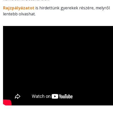
Rajzpályázatot
is hirdettünk gyerekek részére, melyről
lentebb olvashat.