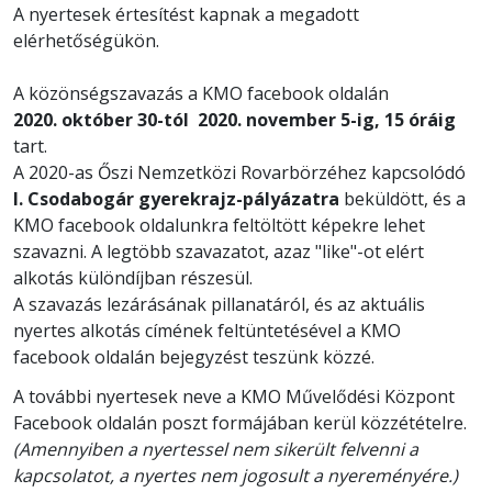
A nyertesek értesítést kapnak a megadott
elérhetőségükön.
A közönségszavazás a KMO facebook oldalán
2020. október 30-tól 2020. november 5-ig, 15 óráig
tart.
A 2020-as Őszi Nemzetközi Rovarbörzéhez kapcsolódó
I. Csodabogár gyerekrajz-pályázatra
beküldött, és a
KMO facebook oldalunkra feltöltött képekre lehet
szavazni. A legtöbb szavazatot, azaz "like"-ot elért
alkotás különdíjban részesül.
A szavazás lezárásának pillanatáról, és az aktuális
nyertes alkotás címének feltüntetésével a KMO
facebook oldalán bejegyzést teszünk közzé.
A további nyertesek neve a KMO Művelődési Központ
Facebook oldalán poszt formájában kerül közzétételre.
(Amennyiben a nyertessel nem sikerült felvenni a
kapcsolatot, a nyertes nem jogosult a nyereményére.)