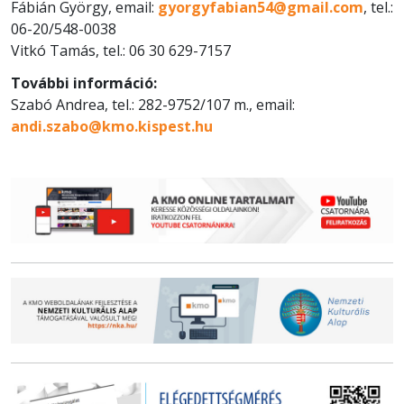
Fábián György, email:
gyorgyfabian54@gmail.com
, tel.:
06-20/548-0038
Vitkó Tamás, tel.:
06 30 629-7157
További információ:
Szabó Andrea, tel.: 282-9752/107 m., email:
andi.szabo@kmo.kispest.hu