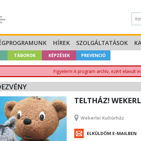
ÉGPROGRAMUNK
HÍREK
SZOLGÁLTATÁSOK
K
TÁBOROK
KÉPZÉSEK
PREVENCIÓ
Figyelem! A program archív, ezért elavult i
DEZVÉNY
TELTHÁZ! WEKERL
RENDEZVÉNY
Wekerlei Kultúrház
ELKÜLDÖM E-MAILBEN