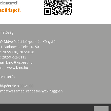
rhetőség
O Művelődési Központ és Könyvtár
1 Budapest, Teleki u. 50.
.: 282-9736, 282-9826
: 282-9752/0113
ail: kmo@kispest.hu
nlap: www.kmo.hu
tva tartás
fő-péntek: 8.00-21:00
mbat-vasárnap: rendezvénytől függően