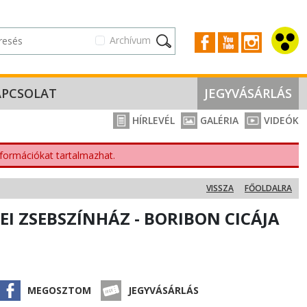
Archívum
APCSOLAT
JEGYVÁSÁRLÁS
HÍRLEVÉL
GALÉRIA
VIDEÓK
nformációkat tartalmazhat.
VISSZA
FŐOLDALRA
EI ZSEBSZÍNHÁZ - BORIBON CICÁJA
MEGOSZTOM
JEGYVÁSÁRLÁS