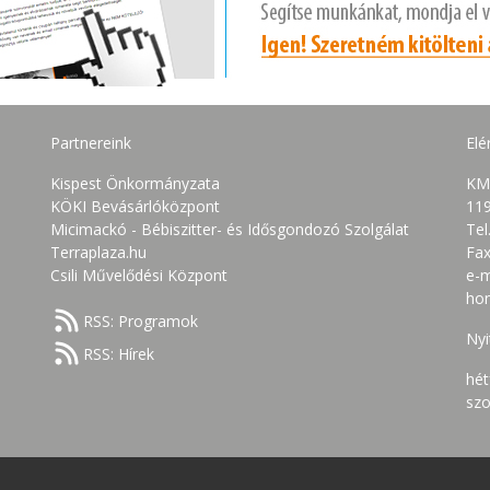
Partnereink
Elé
Kispest Önkormányzata
KM
KÖKI Bevásárlóközpont
119
Micimackó - Bébiszitter- és Idősgondozó Szolgálat
Tel
Terraplaza.hu
Fax
Csili Művelődési Központ
e-m
ho
RSS: Programok
Nyi
RSS: Hírek
hét
szo