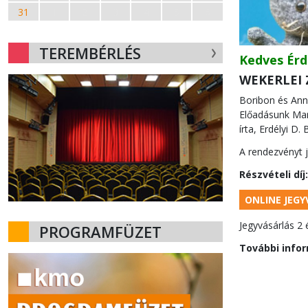
31
1
2
3
4
5
6
TEREMBÉRLÉS
Kedves Érd
WEKERLEI 
Boribon és Anni
Előadásunk Maré
írta, Erdélyi D
A rendezvényt j
Részvételi díj:
ONLINE JEG
Jegyvásárlás 2 
PROGRAMFÜZET
További infor