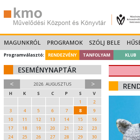
MAGUNKRÓL
PROGRAMOK
SZÓLJ BELE
HŰS
Programválasztó:
RENDEZVÉNY
TANFOLYAM
KLUB
ESEMÉNYNAPTÁR
<
>
2026. AUGUSZTUS
REN
H
K
S
C
P
S
V
27
28
29
30
31
1
2
3
4
5
6
7
8
9
10
11
12
13
14
15
16
17
18
19
20
21
22
23
24
25
26
27
28
29
30