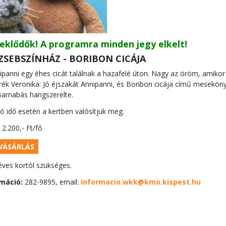
eklődők! A programra minden jegy elkelt!
ZSEBSZÍNHÁZ - BORIBON CICÁJA
panni egy éhes cicát találnak a hazafelé úton. Nagy az öröm, amikor 
k Veronika: Jó éjszakát Annipanni, és Boribon cicája című mesekönyv
. Barnabás hangszerelte.
ó idő esetén a kertben valósítjuk meg.
2.200,- Ft/fő
YVÁSÁRLÁS
éves kortól szükséges.
máció:
282-9895, email:
informacio.wkk@kmo.kispest.hu