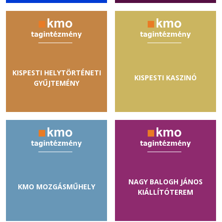
KISPESTI HELYTÖRTÉNETI
KISPESTI KASZINÓ
GYŰJTEMÉNY
NAGY BALOGH JÁNOS
KMO MOZGÁSMŰHELY
KIÁLLÍTÓTEREM