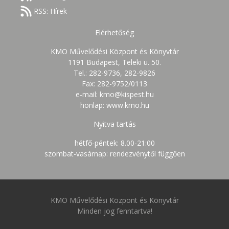
RSS: Hírek
Elérhetőség
KMO Művelődési Központ és Könyvtár
1191 Budapest, Teleki u. 50.
Tel.: 282-9736, 282-9826
Fax: 282-9752/0113
e-mail: kmo@kispest.hu
honlap: www.kmo.hu
Nyitva tartás
hétfő-péntek: 8.00-21:00
szombat-vasárnap: rendezvénytől függően
KMO Művelődési Központ és Könyvtár
Minden jog fenntartva!