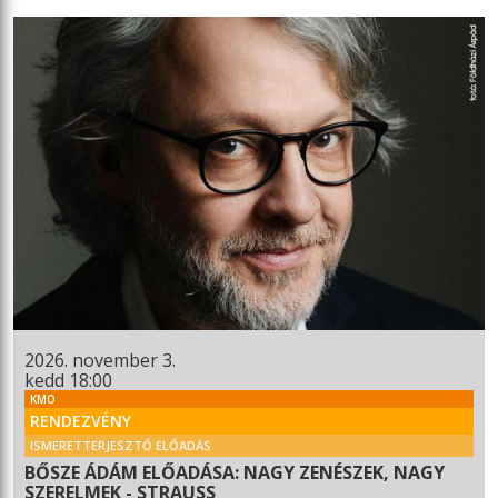
2026. november 3.
kedd 18:00
KMO
RENDEZVÉNY
ISMERETTERJESZTŐ ELŐADÁS
BŐSZE ÁDÁM ELŐADÁSA: NAGY ZENÉSZEK, NAGY
SZERELMEK - STRAUSS