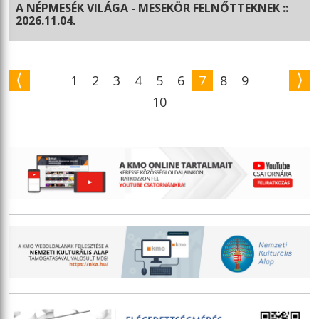
A NÉPMESÉK VILÁGA - MESEKÖR FELNŐTTEKNEK ::
2026.11.04.
1
2
3
4
5
6
7
8
9
10