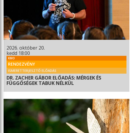
2026. október 20.
kedd 18:00
KMO
RENDEZVÉNY
ISMERETTERJESZTŐ ELŐADÁS
DR. ZACHER GÁBOR ELŐADÁS: MÉRGEK ÉS
FÜGGŐSÉGEK TABUK NÉLKÜL