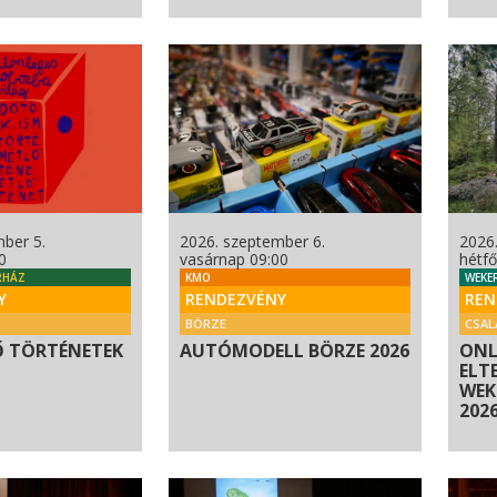
ber 5.
2026. szeptember 6.
2026
0
vasárnap 09:00
hétfő
RHÁZ
KMO
WEKE
Y
RENDEZVÉNY
REN
BÖRZE
CSAL
Ő TÖRTÉNETEK
AUTÓMODELL BÖRZE 2026
ONL
ELT
WEKE
2026