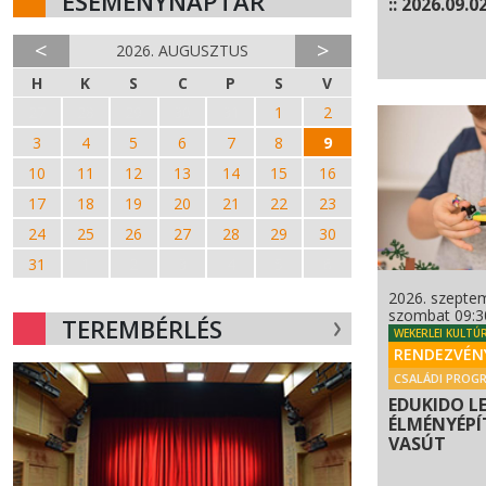
ESEMÉNYNAPTÁR
:: 2026.09.02
<
>
2026. AUGUSZTUS
H
K
S
C
P
S
V
27
28
29
30
31
1
2
3
4
5
6
7
8
9
10
11
12
13
14
15
16
17
18
19
20
21
22
23
24
25
26
27
28
29
30
31
1
2
3
4
5
6
2026. szeptem
szombat 09:3
TEREMBÉRLÉS
WEKERLEI KULTÚ
RENDEZVÉN
CSALÁDI PROG
EDUKIDO L
ÉLMÉNYÉPÍT
VASÚT