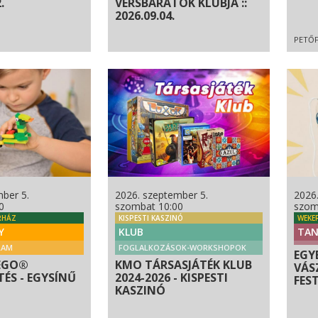
.
VERSBARÁTOK KLUBJA ::
2026.09.04.
PETŐF
ber 5.
2026. szeptember 5.
2026
0
szombat 10:00
szom
RHÁZ
KISPESTI KASZINÓ
WEKE
Y
KLUB
TAN
RAM
FOGLALKOZÁSOK-WORKSHOPOK
EGY
EGO®
KMO TÁRSASJÁTÉK KLUB
VÁS
ÉS - EGYSÍNŰ
2024-2026 - KISPESTI
FES
KASZINÓ