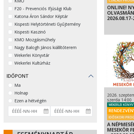
KMO
CSALÁDI PROG
ONLINE! N
F20 - Prevenciós Ifjúsági Klub
OLVASMÁNY
Katona Áron Sándor Képtár
2026.08.17-
Kispesti Helytörténeti Gyűjtemény
Kispesti Kaszinó
KMO Mozgásműhely
Nagy Balogh János kiállítóterem
Wekerlei Könyvtár
Wekerlei Kultúrház
IDŐPONT
Ma
Holnap
2026. szeptem
szerda 14:00
Ezen a hétvégén
WEKERLEI KÖNYV
RENDEZVÉN
IDŐSKORI PRO
A NÉPMESÉK
MESEKÖR F