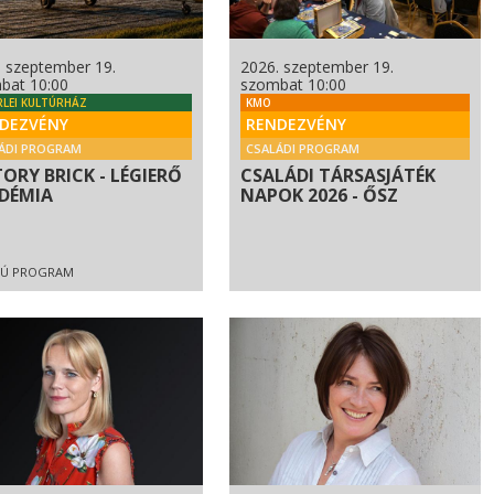
. szeptember 19.
2026. szeptember 19.
bat 10:00
szombat 10:00
RLEI KULTÚRHÁZ
KMO
DEZVÉNY
RENDEZVÉNY
ÁDI PROGRAM
CSALÁDI PROGRAM
TORY BRICK - LÉGIERŐ
CSALÁDI TÁRSASJÁTÉK
DÉMIA
NAPOK 2026 - ŐSZ
IÚ PROGRAM