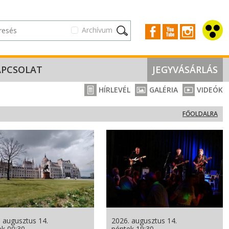
Archívum
APCSOLAT
JEGYVÁSÁRLÁS
HÍRLEVÉL
GALÉRIA
VIDEÓK
FŐOLDALRA
 augusztus 14.
2026. augusztus 14.
ek 00:30
péntek 19:30