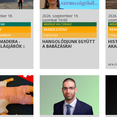
mber 18.
2026. szeptember 19.
2026
szombat 10:00
szom
TÁR
WEKERLEI KULTÚRHÁZ
WEKE
Y
RENDEZVÉNY
REN
GRAMOK
EGÉSZSÉG
CSAL
MADEIRA -
HANGOLÓDJUNK EGYÜTT
HIS
ILÁGJÁRÓK ::
A BABÁZÁSRA!
AKA
APA-F