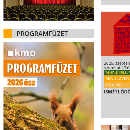
PROGRAMFÜZET
2026. szeptem
szombat 17:0
WEKERLEI KULTÚ
RENDEZVÉN
KIÁLLÍTÁS
ISMÉTLŐD