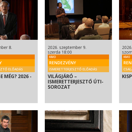
ber 8.
2026. szeptember 9.
2026
szerda 18:00
szom
KMO
KMO
Y
RENDEZVÉNY
REN
SZTŐ ELŐADÁS
ISMERETTERJESZTŐ ELŐADÁS
CSAL
E MÉG? 2026 -
VILÁGJÁRÓ –
KIS
ISMERETTERJESZTŐ ÚTI-
SOROZAT