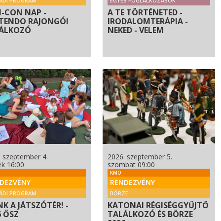
ÁDI PROGRAM
EGYÉB FOGLALKOZÁSOK
 N-CON NAP -
A TE TÖRTÉNETED -
TENDO RAJONGÓI
IRODALOMTERÁPIA -
ÁLKOZÓ
NEKED - VELEM
. szeptember 4.
2026. szeptember 5.
ek 16:00
szombat 09:00
KMO
DEZVÉNY
RENDEZVÉNY
ÁDI PROGRAM
BÖRZE
NK A JÁTSZÓTÉR! -
KATONAI RÉGISÉGGYŰJTŐ
6 ŐSZ
TALÁLKOZÓ ÉS BÖRZE