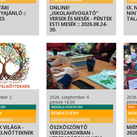
RAM
CSALÁDI PROGRAM
CSAL
YÁRI
ONLINE!
IX.
AJÁNLÓ ::
„ISKOLAHÍVOGATÓ”
NIN
23.
VERSEK ÉS MESÉK - PÉNTEK
TAL
ESTI MESÉK :: 2026.08.24-
30.
ber 2.
2026. szeptember 4.
2026
péntek 16:00
pént
TÁR
WEKERLEI KÖNYVTÁR
KMO
Y
RENDEZVÉNY
REN
GRAMOK
IDŐSKORI PROGRAMOK
CSAL
 VILÁGA -
ŐSZKÖSZÖNTŐ
MIÉ
ELNŐTTEKNEK
VERSSZAKOKBAN -
202