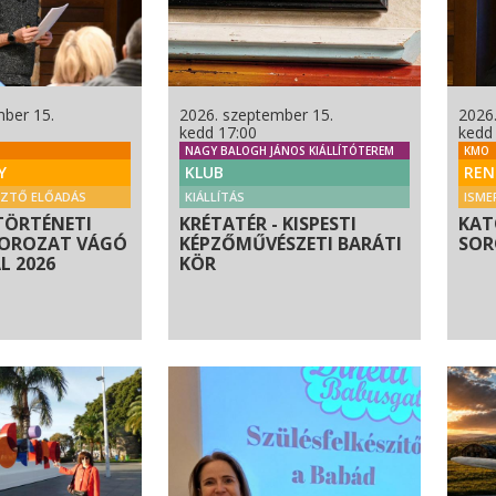
mber 15.
2026. szeptember 15.
2026
kedd 17:00
kedd
NAGY BALOGH JÁNOS KIÁLLÍTÓTEREM
KMO
Y
KLUB
REN
SZTŐ ELŐADÁS
KIÁLLÍTÁS
ISME
TÖRTÉNETI
KRÉTATÉR - KISPESTI
KAT
SOROZAT VÁGÓ
KÉPZŐMŰVÉSZETI BARÁTI
SOR
 2026
KÖR