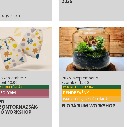
2026
I U. JÁTSZÓTÉR
. szeptember 5.
2026. szeptember 5.
bat 10:00
szombat 15:00
RLEI KULTÚRHÁZ
WEKERLEI KULTÚRHÁZ
FOLYAM
RENDEZVÉNY
ISMERETTERJESZTŐ ELŐADÁS
EDI
FLORÁRIUM WORKSHOP
ZONTORNAZSÁK-
TŐ WORKSHOP