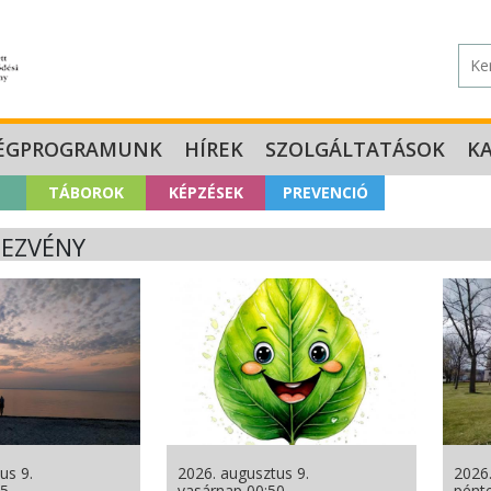
ÉGPROGRAMUNK
HÍREK
SZOLGÁLTATÁSOK
K
TÁBOROK
KÉPZÉSEK
PREVENCIÓ
EZVÉNY
us 9.
2026. augusztus 9.
2026.
15
vasárnap 00:50
pént