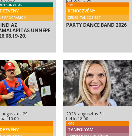
RLEI KÖNYVTÁR
KMO
DEZVÉNY
RENDEZVÉNY
NE PROGRAMOK
ZENÉS-TÁNCOS EST
INE! AZ
PARTY DANCE BAND 2026
AMALAPÍTÁS ÜNNEPE
026.08.19-20.
 augusztus 29.
2026. augusztus 31.
bat 10:00
hétfő 18:00
KMO
DEZVÉNY
TANFOLYAM