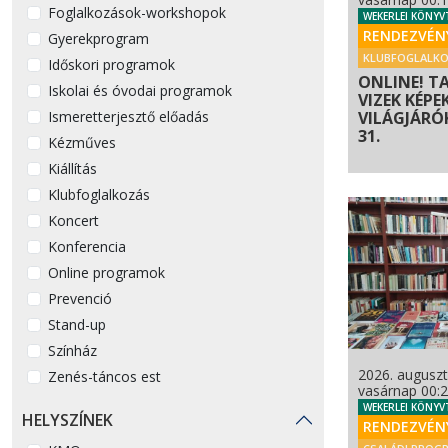
Foglalkozások-workshopok
WEKERLEI KÖNYV
RENDEZVÉN
Gyerekprogram
KLUBFOGLALK
Időskori programok
ONLINE! T
Iskolai és óvodai programok
VIZEK KÉPE
Ismeretterjesztő előadás
VILÁGJÁRÓK 
31.
Kézműves
Kiállítás
Klubfoglalkozás
Koncert
Konferencia
Online programok
Prevenció
Stand-up
Színház
2026. auguszt
Zenés-táncos est
vasárnap 00:
WEKERLEI KÖNYV
HELYSZÍNEK
RENDEZVÉN