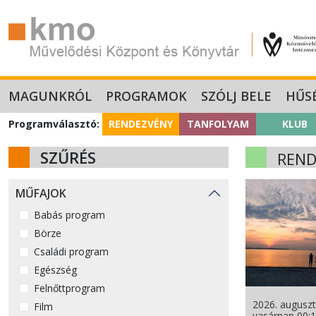
MAGUNKRÓL
PROGRAMOK
SZÓLJ BELE
HŰS
Programválasztó:
RENDEZVÉNY
TANFOLYAM
KLUB
SZŰRÉS
REND
MŰFAJOK
Babás program
Börze
Családi program
Egészség
Felnőttprogram
2026. auguszt
Film
vasárnap 00: