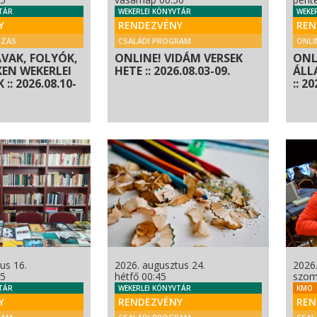
TÁR
WEKERLEI KÖNYVTÁR
WEKE
Y
RENDEZVÉNY
REN
OZÁS
CSALÁDI PROGRAM
ONLI
AVAK, FOLYÓK,
ONLINE! VIDÁM VERSEK
ONL
KEN WEKERLEI
HETE :: 2026.08.03-09.
ÁLL
:: 2026.08.10-
:: 2
us 16.
2026. augusztus 24.
2026.
25
hétfő 00:45
szom
TÁR
WEKERLEI KÖNYVTÁR
KMO
Y
RENDEZVÉNY
REN