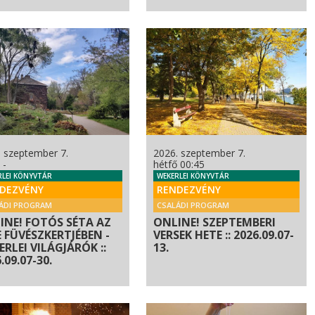
. szeptember 7.
2026. szeptember 7.
 -
hétfő 00:45
RLEI KÖNYVTÁR
WEKERLEI KÖNYVTÁR
DEZVÉNY
RENDEZVÉNY
ÁDI PROGRAM
CSALÁDI PROGRAM
INE! FOTÓS SÉTA AZ
ONLINE! SZEPTEMBERI
E FÜVÉSZKERTJÉBEN -
VERSEK HETE :: 2026.09.07-
RLEI VILÁGJÁRÓK ::
13.
.09.07-30.