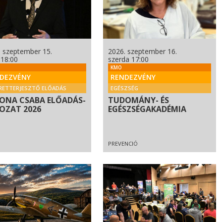
. szeptember 15.
2026. szeptember 16.
 18:00
szerda 17:00
KMO
DEZVÉNY
RENDEZVÉNY
RETTERJESZTŐ ELŐADÁS
EGÉSZSÉG
ONA CSABA ELŐADÁS-
TUDOMÁNY- ÉS
OZAT 2026
EGÉSZSÉGAKADÉMIA
PREVENCIÓ