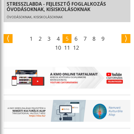
STRESSZLABDA - FEJLESZTŐ FOGLALKOZÁS
ÓVODÁSOKNAK, KISISKOLÁSOKNAK
ÓVODÁSOKNAK, KISISKOLÁSOKNAK
1
2
3
4
5
6
7
8
9
10
11
12