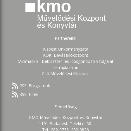
Partnereink
Kispest Önkormányzata
KÖKI Bevásárlóközpont
Micimackó - Bébiszitter- és Idősgondozó Szolgálat
Terraplaza.hu
Csili Művelődési Központ
RSS: Programok
RSS: Hírek
Elérhetőség
KMO Művelődési Központ és Könyvtár
1191 Budapest, Teleki u. 50.
Tel.: 282-9736, 282-9826