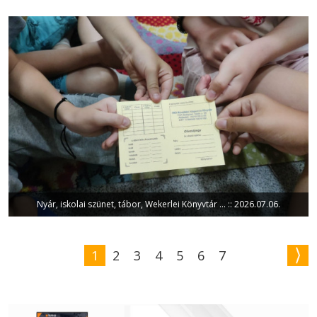
Nyár, iskolai szünet, tábor, Wekerlei Könyvtár … :: 2026.07.06.
1
2
3
4
5
6
7