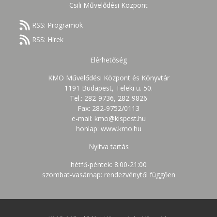
Csili Művelődési Központ
RSS: Programok
RSS: Hírek
Elérhetőség
KMO Művelődési Központ és Könyvtár
1191 Budapest, Teleki u. 50.
Tel.: 282-9736, 282-9826
Fax: 282-9752/0113
e-mail: kmo@kispest.hu
honlap: www.kmo.hu
Nyitva tartás
hétfő-péntek: 8.00-21:00
szombat-vasárnap: rendezvénytől függően