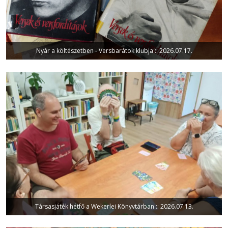
Nyár a költészetben - Versbarátok klubja :: 2026.07.17.
Társasjáték hétfő a Wekerlei Könyvtárban :: 2026.07.13.