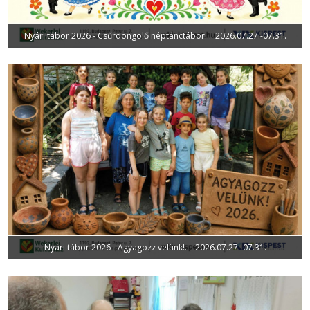
Nyári tábor 2026 - Csűrdöngölő néptánctábor. :: 2026.07.27.-07.31.
Nyári tábor 2026 - Agyagozz velünk!. :: 2026.07.27.-07.31.