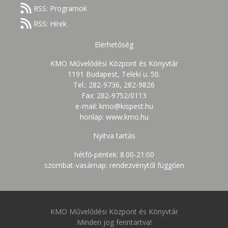
RSS: Programok
RSS: Hírek
Elérhetőség
KMO Művelődési Központ és Könyvtár
1191 Budapest, Teleki u. 50.
Tel.: 282-9736, 282-9826
Fax: 282-9752/0113
e-mail: kmo@kispest.hu
honlap: www.kmo.hu
Nyitva tartás
hétfő-péntek: 8.00-21:00
szombat-vasárnap: rendezvénytől függően
KMO Művelődési Központ és Könyvtár
Minden jog fenntartva!