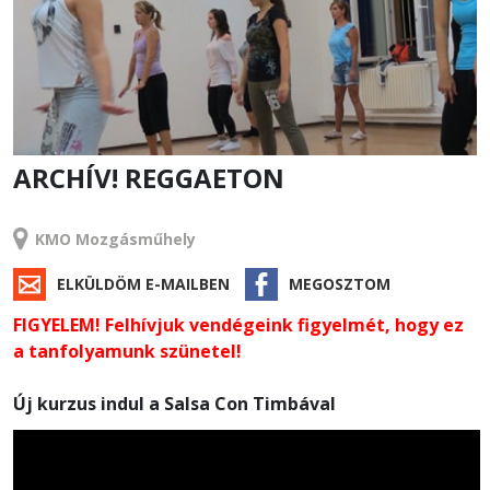
ARCHÍV! REGGAETON
TANFOLYAM
KMO Mozgásműhely
ELKÜLDÖM E-MAILBEN
MEGOSZTOM
FIGYELEM! Felhívjuk vendégeink figyelmét, hogy ez
a tanfolyamunk szünetel!
Új kurzus indul a Salsa Con Timbával