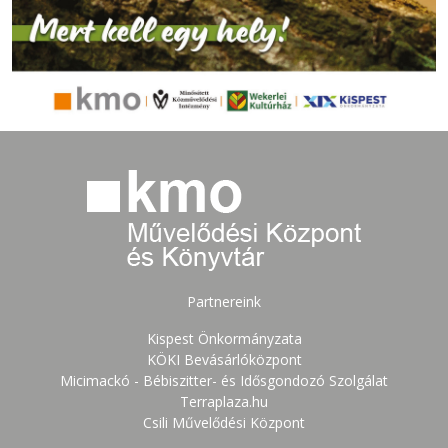
Partnereink
Kispest Önkormányzata
KÖKI Bevásárlóközpont
Micimackó - Bébiszitter- és Idősgondozó Szolgálat
Terraplaza.hu
Csili Művelődési Központ